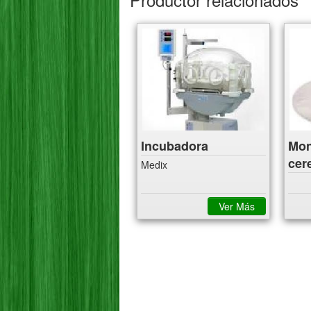
Incubadora
Mon
cer
Medix
Ver Más