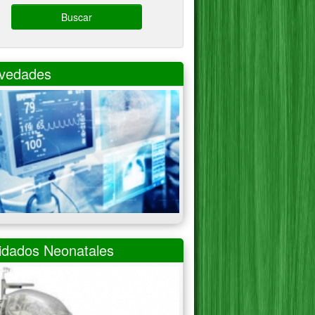
Buscar
vedades
idados Neonatales