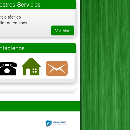
estros Servicios
icio técnico
uiler de equipos
Ver Más
ntáctenos