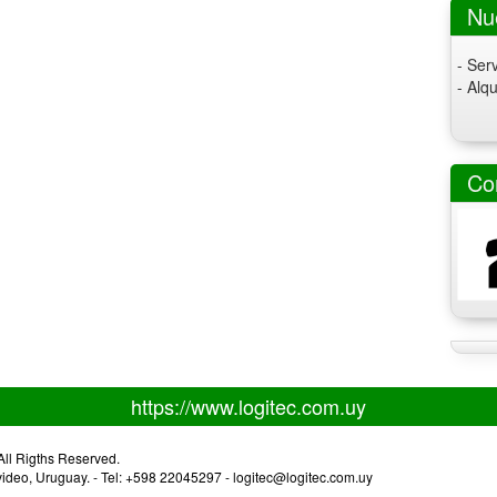
Nu
- Serv
- Alq
Co
https://www.logitec.com.uy
ll Rigths Reserved.
deo, Uruguay. - Tel: +598 22045297 - logitec@logitec.com.uy