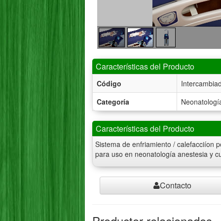
Características del Producto
Código
Intercambia
Categoría
Neonatologí
Características del Producto
Sistema de enfriamiento / calefacciíon 
para uso en neonatología anestesia y cu
Contacto
Productor relacionados