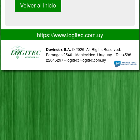
Volver al inicio
https://www.logitec.com.uy
Devindex S.A.
© 2026. All Rigths Reserved.
Porongos 2540 - Montevideo, Uruguay. - Tel: +598
22045297 - logitec@logitec.com.uy